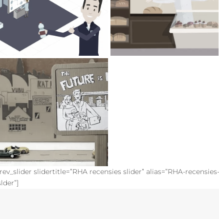
AFP - Katan-Ex
AB - Mauri
StretchFilm
Explainimation
Explainimation Promo
[rev_slider slidertitle=”RHA recensies slider” alias=”RHA-recensies
slder”]
Het Basisinkomen
Handmade Informercial