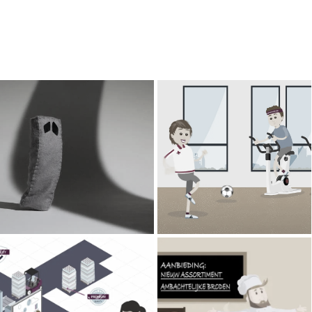
RUSHED
Jeroen Bosch Ziekenhuis
Animation Short
Explainimation