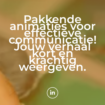
Pakkende
animaties voor
effectieve
communicatie!
Jouw verhaal
kort en
krachtig
weergeven.